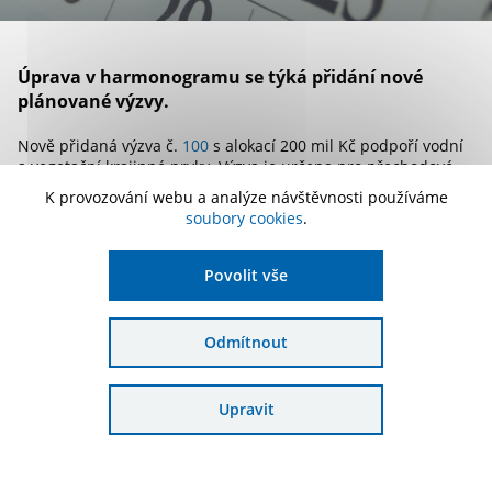
Úprava v harmonogramu se týká přidání nové
plánované výzvy.
Nově přidaná výzva č.
100
s alokací 200 mil Kč podpoří vodní
a vegetační krajinné prvky. Výzva je určena pro přechodové
regiony, tj. Středočeský, Plzeňský, Jihočeský, Jihomoravský kraj
K provozování webu a analýze návštěvnosti používáme
a Vysočinu.
soubory cookies
.
Aktuální verze harmonogramu ke stažení:
Povolit vše
Odmítnout
Upravit
Odebírat novinky