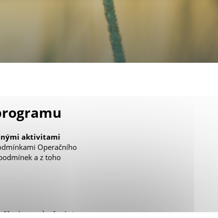
 programu
anými aktivitami
 podmínkami Operačního
 podmínek a z toho
ěřením na zlepšení stavu