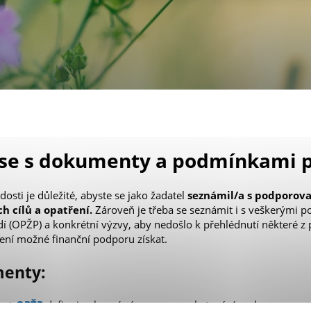
 se s dokumenty a podmínkami
dosti je důležité, abyste se jako žadatel
seznámil/a s podporov
ch cílů
a opatření.
Zároveň je třeba se seznámit i s veškerými
í (OPŽP) a konkrétní výzvy, aby nedošlo k přehlédnutí některé z
 není možné finanční podporu získat.
menty
:
nt OPŽP
definuje obecný rámec pro poskytování podpory se zam