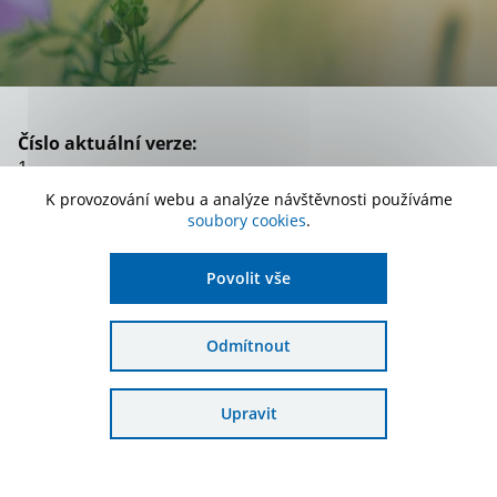
Číslo aktuální verze:
1
K provozování webu a analýze návštěvnosti používáme
Platnost:
soubory cookies
.
od 15. 8. 2022
Zařazení:
Povolit vše
2. výzva, 21. výzva
Odmítnout
Stáhnout dokument
Upravit