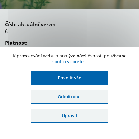
Číslo aktuální verze:
6
Platnost:
od 20. 11. 2025
K provozování webu a analýze návštěvnosti používáme
Zařazení:
soubory cookies
.
Technická pomoc OPŽP, Technická pomoc OPST, 4.
výzva
Povolit vše
Popis:
Verze 1.5
Odmítnout
Stáhnout dokument
Upravit