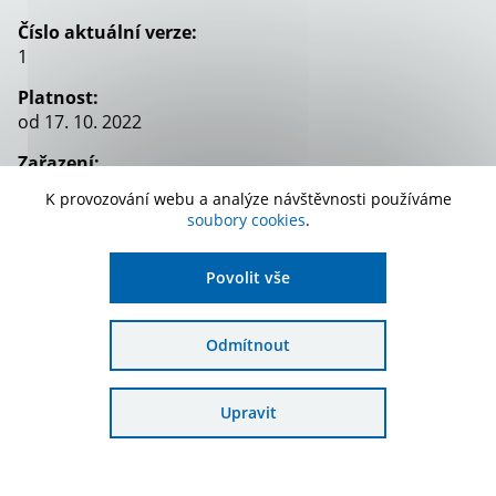
Číslo aktuální verze:
1
Platnost:
od 17. 10. 2022
Zařazení:
Schválené žádosti OPŽP
K provozování webu a analýze návštěvnosti používáme
soubory cookies
.
Stáhnout dokument
Povolit vše
Odmítnout
Upravit
Odebírat novinky