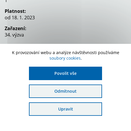
1
Platnost:
od 18. 1. 2023
Zařazení:
34. výzva
K provozování webu a analýze návštěvnosti používáme
Stáhnout dokument
soubory cookies
.
Povolit vše
Odmítnout
Odebírat novinky
Upravit
Přihlaste se k odběru novinek e-mailem a
žádná dotace vám již neunikne.