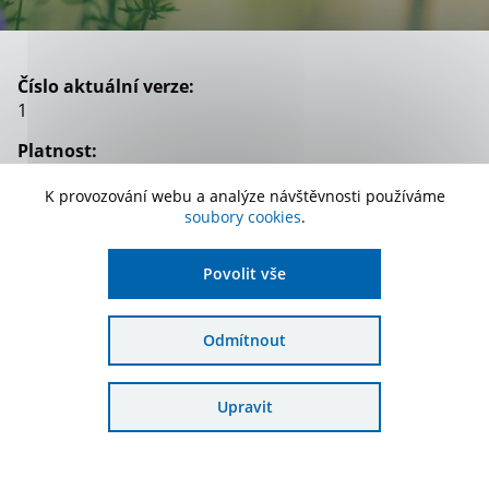
Číslo aktuální verze:
1
Platnost:
od 4. 5. 2023
K provozování webu a analýze návštěvnosti používáme
Zařazení:
soubory cookies
.
Zápisy Výběrové komise
Povolit vše
Stáhnout dokument
Odmítnout
Upravit