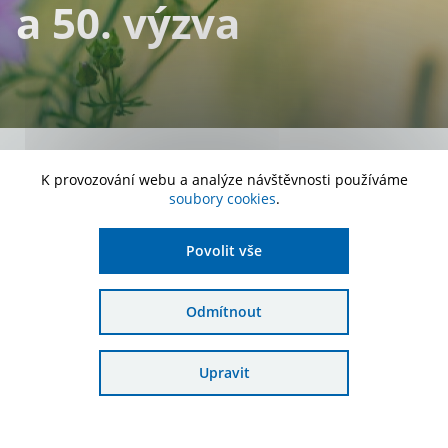
a 50. výzva
Číslo aktuální verze:
K provozování webu a analýze návštěvnosti používáme
soubory cookies
.
1
Platnost:
Povolit vše
od 9. 11. 2023
Zařazení:
Odmítnout
Schválené žádosti OPŽP
Upravit
Stáhnout dokument