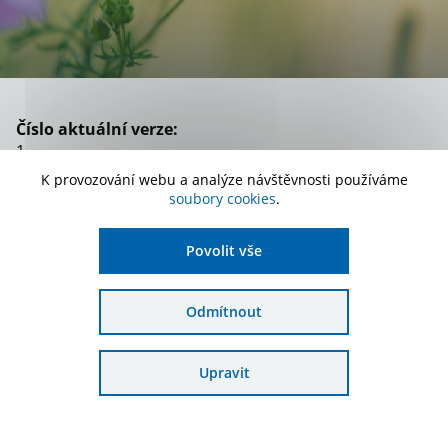
Číslo aktuální verze:
1
K provozování webu a analýze návštěvnosti používáme
Platnost:
soubory cookies
.
od 4. 10. 2024
Zařazení:
Povolit vše
Specifický cíl 1.1, Specifický cíl 1.2, Dokumenty 2007-
2013, Specifický cíl 1.4
Odmítnout
Stáhnout dokument
Upravit