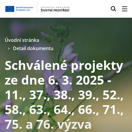
Úvodní stránka
Detail dokumentu
Schválené projekty
ze dne 6. 3. 2025 -
11., 37., 38., 39., 52.,
58., 63., 64., 66., 71.,
75. a 76. výzva