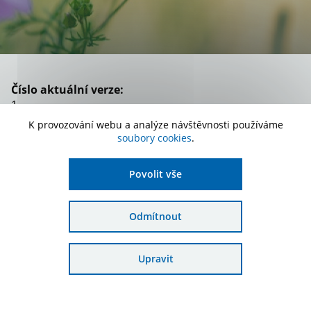
Číslo aktuální verze:
1
K provozování webu a analýze návštěvnosti používáme
Platnost:
soubory cookies
.
od 6. 3. 2025
Zařazení:
Povolit vše
Schválené žádosti OPŽP
Odmítnout
Stáhnout dokument
Upravit