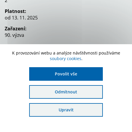
2
Platnost:
od 13. 11. 2025
Zařazení:
90. výzva
K provozování webu a analýze návštěvnosti používáme
Stáhnout dokument
soubory cookies
.
Povolit vše
Starší verze
Odmítnout
Číslo verze
Upravit
Platnost
1