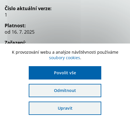
Číslo aktuální verze:
1
Platnost:
od 16. 7. 2025
Zařazení:
91. výzva
K provozování webu a analýze návštěvnosti používáme
soubory cookies
.
Stáhnout dokument
Povolit vše
Odmítnout
Upravit
Odebírat novinky