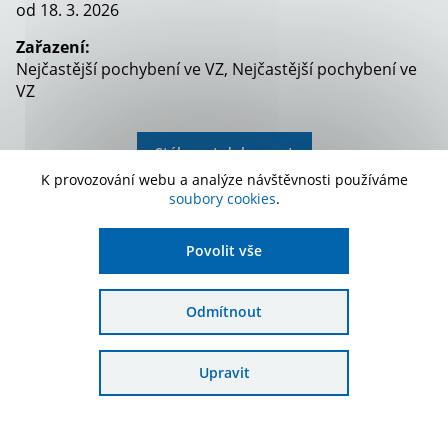
od 18. 3. 2026
Zařazení:
Nejčastější pochybení ve VZ, Nejčastější pochybení ve
VZ
Stáhnout dokument
K provozování webu a analýze návštěvnosti používáme
soubory cookies
.
Povolit vše
Odmítnout
Odebírat novinky
Upravit
Přihlaste se k odběru novinek e-mailem a
žádná dotace vám již neunikne.
Odebírat