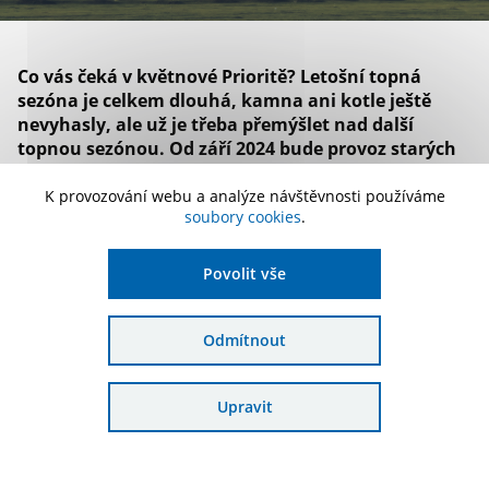
Co vás čeká v květnové Prioritě? Letošní topná
sezóna je celkem dlouhá, kamna ani kotle ještě
nevyhasly, ale už je třeba přemýšlet nad další
topnou sezónou. Od září 2024 bude provoz starých
kotlů na tuhá paliva zakázán. I proto je tu další
kolo kotlíkových dotací pro nízkopříjmové
K provozování webu a analýze návštěvnosti používáme
soubory cookies
.
domácnosti s možností vyplatit peníze dopředu.
Ptejte se na svém krajském úřadě.
Povolit vše
A když už budete měnit kotel, můžete se také mrknout, jestli
by se nešikla nějaká ta energetická úspora. A zase – lze na ni
získat peníze z programu Nová zelená úsporám či Nová
Odmítnout
zelená úsporám Light, o kterém píšeme v našem článku
v Prioritě.
Ještě do třetice zůstaneme u tepla. Mnohým z nás stačí otočit
Upravit
kolečkem u radiátoru a teplo přiváděné z dálky zútulní naše
domovy. Toto teplo se vyrábí v teplárnách, jejichž
modernizace je rovněž velmi důležitá. Myslí na ni
Modernizační fond, o jehož úspěšném čerpání je další text.