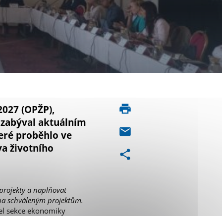
2027 (OPŽP),
 zabýval aktuálním
eré proběhlo ve
va životního
 projekty a naplňovat
lena schváleným projektům.
tel sekce ekonomiky