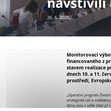
navštívil
26. 6. 2026
Monitorovací výbo
financovaného z pr
stavem realizace p
dnech 10. a 11. čer
prostředí, Evropsk
„
Operační program Životní p
strategické cíle a indikáto
Výzvy jsou z velké části již
životního prostředí na MŽP