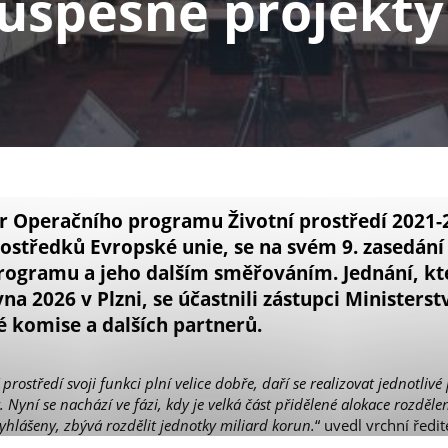
i úspěšné projekty
r Operačního programu Životní prostředí 2021-
ostředků Evropské unie, se na svém 9. zasedání
rogramu a jeho dalším směřováním. Jednání, kt
vna 2026 v Plzni, se účastnili zástupci Ministerst
é komise a dalších partnerů.
rostředí svoji funkci plní velice dobře, daří se realizovat jednotlivé
ry. Nyní se nachází ve fázi, kdy je velká část přidělené alokace rozdě
 vyhlášeny, zbývá rozdělit jednotky miliard korun.
“ uvedl vrchní ředi
 Jan Kříž.