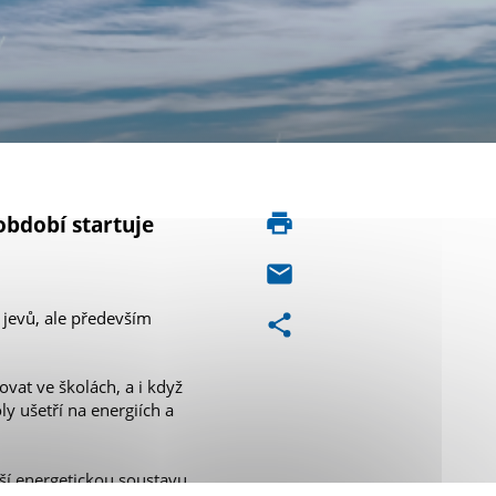
bdobí startuje
 jevů, ale především
vat ve školách, a i když
ly ušetří na energiích a
ší energetickou soustavu.