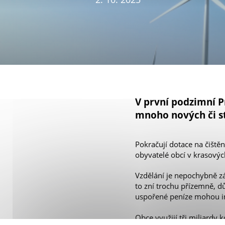
V první podzimní P
mnoho nových či s
Pokračují dotace na čiště
obyvatelé obcí v krasovýc
Vzdělání je nepochybně zá
to zní trochu přízemně, dů
uspořené peníze mohou in
Obce využijí tři miliardy