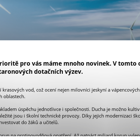
rioritě pro vás máme mnoho novinek. V tomto o
taronových dotačních výzev.
ní krasových vod, což ocení nejen milovníci jeskyní a vápencových
h oblastech.
kladem úspěchu jednotlivce i společnosti. Ducha je možno kultivo
ležité jsou i školní technické provozy. Díky jejich modernizaci ško
vestovat do žáků a učitelů.
 korun na protipovodňová opatření. Až patnáct miliard korun vylep