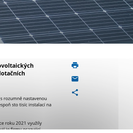
ovoltaických
dotačních
u s rozumně nastavenou
poň sto tisíc instalací na
ce roku 2021 využily
í je firmy osazující