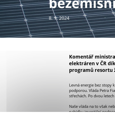
bezemisní
8. 1. 2024
Komentář ministra 
elektráren v ČR dí
programů resortu ž
Levná energie bez stopy 
podporou. Vláda Petra Fial
střechách. Po dvou letech
Naše vláda na to však neb
nabídku investiční podpory