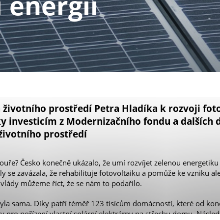
 energii
životního prostředí Petra Hladíka k rozvoji fot
ky investicím z Modernizačního fondu a dalších 
ivotního prostředí
kouře? Česko konečně ukázalo, že umí rozvíjet zelenou energetik
y se zavázala, že rehabilituje fotovoltaiku a pomůže ke vzniku ales
 vlády můžeme říct, že se nám to podařilo.
yla sama. Díky patří téměř 123 tisícům domácností, které od kon
 pro pořízení vlastní solární elektrárny na střechu domu. Následuj