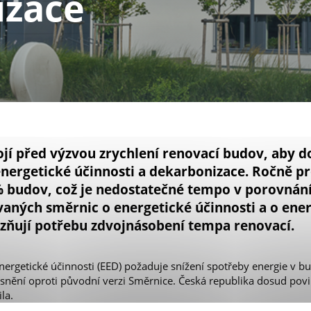
izace
ojí před výzvou zrychlení renovací budov, aby d
energetické účinnosti a dekarbonizace. Ročně p
% budov, což je nedostatečné tempo v porovnán
aných směrnic o energetické účinnosti a o ener
zňují potřebu zdvojnásobení tempa renovací.
nergetické účinnosti (EED) požaduje snížení spotřeby energie v 
ísnění oproti původní verzi Směrnice. Česká republika dosud povi
la.