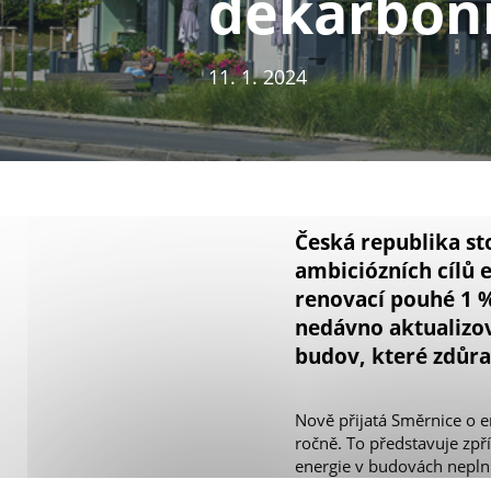
dekarbon
11. 1. 2024
Česká republika st
ambiciózních cílů 
renovací pouhé 1 
nedávno aktualizov
budov, které zdůra
Nově přijatá Směrnice o e
ročně. To představuje zpř
energie v budovách neplni