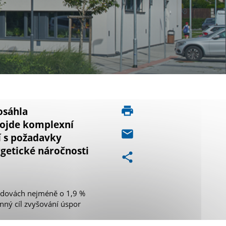
osáhla
rojde komplexní
í s požadavky
getické náročnosti
budovách nejméně o 1,9 %
nný cíl zvyšování úspor