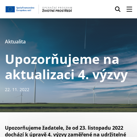
Aktualita
Upozorňujeme na
aktualizaci 4. výzvy
22. 11. 2022
Upozorňujeme žadatele, že od 23. listopadu 2022
dochází k úpravě 4. výzvy zaměřené na udržitelné