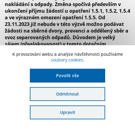
nakládání s odpady. Změna spočívá především v
ukončení příjmu žádostí u opatření 1.5.1, 1.5.2, 1.5.4
a ve výrazném omezení opatření 1.5.5. Od
23.11.2023 již nebude v této výzvě možno podávat
žádosti na sběrné dvory, prevenci a oddělený sběr a
svoz separovaných odpadů. Důvodem je velký
zájem (přealokovanost) v tomto dotačním
segmentu.
K provozování webu a analýze návštěvnosti používáme
soubory cookies
.
Cílem Řídicího orgánu je rozdělit prostředky alokované na
daná opatření žadatelům v průběhu celého programového
období a nikoli v rámci první výzvy. Řídicí orgán zvažuje
Povolit vše
zařazení další výzvy na daná opatření v druhé polovině roku
2023.
Odmítnout
Dále změna spočívá ve zkrácení termínu pro příjem žádostí v
opatřeních, která se nemění (na 30. června 2023) a současně
navýšení alokace výzvy.
Upravit
Výše popsané změny reflektuje
aktualizovaný harmonogram
výzev OPŽP na rok 2022
.