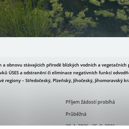
a obnovu stávajících přírodě blízkých vodních a vegetačních p
rvků ÚSES a odstranění či eliminace negativních funkcí odvodňo
 regiony – Středočeský, Plzeňský, Jihočeský, Jihomoravský kra
Příjem žádostí probíhá
Průběžná
28. 1. 2026 - 25. 9. 2026