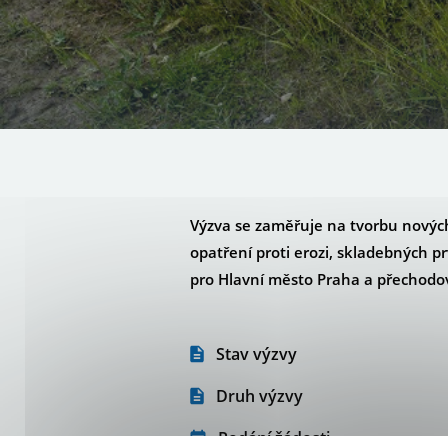
Výzva se zaměřuje na tvorbu nových 
opatření proti erozi, skladebných p
pro Hlavní město Praha a přechodové
Stav výzvy
Druh výzvy
Podání žádosti