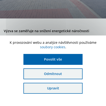
Výzva se zaměřuje na snížení energetické náročnosti
veřejných budov a je platná pro Středočeský, Plzeňský,
K provozování webu a analýze návštěvnosti používáme
Jihočeský, Jihomoravský kraj a Kraj Vysočina.
soubory cookies
.
Povolit vše
Stav výzvy
Příjem žádostí ukončen
Druh výzvy
Průběžná
Odmítnout
Podání žádosti
3. 4. 2023 - 28. 6. 2024
Upravit
Alokace
2 500 000 000 Kč
Podat žádost