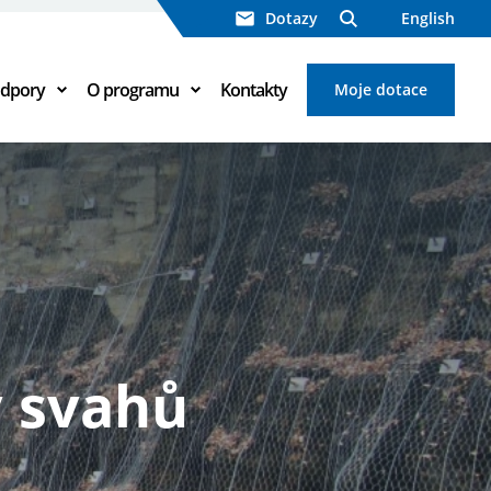
Dotazy
English
odpory
O programu
Kontakty
Moje dotace
pecifickým cílům
jemce
oje energie
ekty
vinné publicitě
y
alizace
se
enty
štění
ů
y svahů