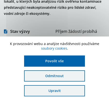
lokalit, u kterých byla analýzou rizik ověřena kontaminace
představující neakceptovatelné riziko pro lidské zdraví,
vodní zdroje či ekosystémy.
Stav výzvy
Příjem žádostí probíhá
Druh výzvy
Průběžná
K provozování webu a analýze návštěvnosti používáme
soubory cookies
.
Podání žádosti
29. 1. 2025 - 10. 11. 2026
Povolit vše
Alokace
1 700 000 000 Kč
Odmítnout
Podat žádost
Upravit
Správa žádostí