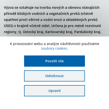
Výzva se vztahuje na tvorbu nových a obnovu stávajících
přírodě blízkých vodních a vegetačních prvků (včetně
opatření proti větrné a vodní erozi a skladebných prvků
ÚSES) v krajině včetně sídel. Určena je pro méně rozvinuté
regiony, tj. Ústecký kraj, Karlovarský kraj, Pardubický kraj,
Liberecký kraj, Královéhradecký kraj, Moravskoslezský kraj,
K provozování webu a analýze návštěvnosti používáme
Olomoucký kraj a Zlínský kraj.
soubory cookies
.
Povolit vše
Stav výzvy
Příjem žádostí probíhá
Druh výzvy
Průběžná
Odmítnout
Podání žádosti
20. 11. 2024 - 25. 9. 2026
Upravit
Alokace
400 000 000 Kč
Podat žádost