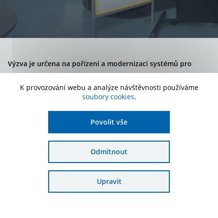
Výzva je určena na pořízení a modernizaci systémů pro
posuzování a vyhodnocení úrovně znečištění ovzduší a
K provozování webu a analýze návštěvnosti používáme
systémů pro archivaci a zpracování jejich údajů.
soubory cookies
.
Povolit vše
Stav výzvy
Příjem žádostí ukončen
Druh výzvy
Průběžná
Odmítnout
Podání žádosti
24. 9. 2025 - 15. 5. 2026
Upravit
Alokace
500 000 000 Kč
Podat žádost