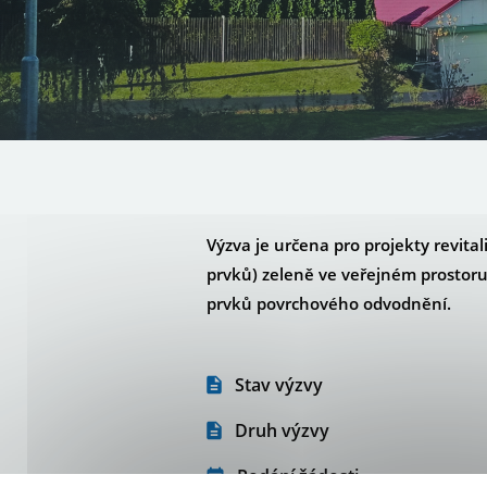
Výzva je určena pro projekty revital
prvků) zeleně ve veřejném prostoru
prvků povrchového odvodnění.
Stav výzvy
Druh výzvy
Podání žádosti