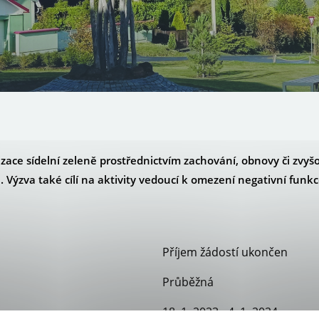
izace sídelní zeleně prostřednictvím zachování, obnovy či zvyš
. Výzva také cílí na aktivity vedoucí k omezení negativní fu
Příjem žádostí ukončen
Průběžná
18. 1. 2023 - 4. 1. 2024