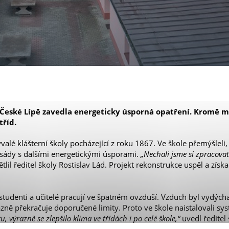
v České Lípě zavedla energeticky úsporná opatření. Kromě 
tříd.
alé klášterní školy pocházející z roku 1867. Ve škole přemýšleli,
asády s dalšími energetickými úsporami.
„Nechali jsme si zpracova
tlil ředitel školy Rostislav Lád. Projekt rekonstrukce uspěl a zís
 studenti a učitelé pracují ve špatném ovzduší. Vzduch byl vydý
ně překračuje doporučené limity. Proto ve škole naistalovali s
, výrazně se zlepšilo klima ve třídách i po celé škole,“
uvedl ředitel 