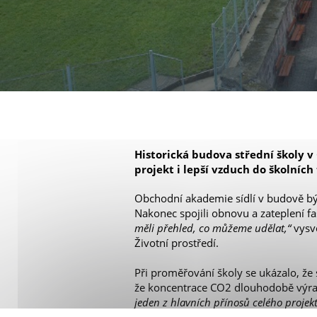
Historická budova střední školy 
projekt i lepší vzduch do školních 
Obchodní akademie sídlí v budově býv
Nakonec spojili obnovu a zateplení f
měli přehled, co můžeme udělat,“
vysvě
Životní prostředí.
Při proměřování školy se ukázalo, že
že koncentrace CO2 dlouhodobě výraz
jeden z hlavních přínosů celého projektu