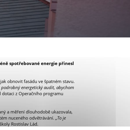
méně spotřebované energie přinesl
 jak obnovit fasádu ve špatném stavu.
t podrobný energetický audit, abychom
kal dotaci z Operačního programu
chaný a měření dlouhodobě ukazovala,
ystém nuceného odvětrávání.
„To je
školy Rostislav Lád.